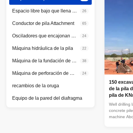
Espacio libre bajo que llena el aparejo
26
Conductor de pila Attachment
65
Osciladores que encajonan hidráulicos
24
Máquina hidráulica de la pila
22
Máquina de la fundación de pila
38
Máquina de perforación de micro túneles
24
150 excava
recambios de la oruga
de la pila 
pila de K
Equipo de la pared del diafragma
Well drillin
concrete pil
machine Abou
dedicated hy
chassis and 