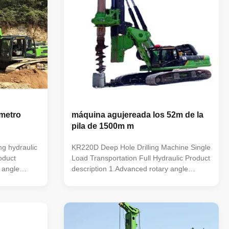
ámetro
máquina agujereada los 52m de la
pila de 1500m m
g hydraulic
KR220D Deep Hole Drilling Machine Single
oduct
Load Transportation Full Hydraulic Product
 angle
description 1.Advanced rotary angle
m. 2.
displacement output mechanism.
h
2.Innovative drilling bucket depth
y control
measurement system. 3.Priority control
ible design.
function. 4.Head adopt reversible design.
 ...
5.Mast automatically adjust the ...