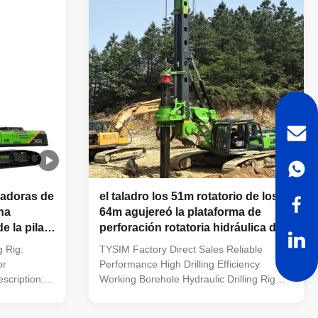
radoras de
el taladro los 51m rotatorio de los
ina
64m agujereó la plataforma de
e la pila
perforación rotatoria hidráulica de
mp
la perforación 220kNm de las pilas
g Rig:
TYSIM Factory Direct Sales Reliable
or
Performance High Drilling Efficiency
scription:
Working Borehole Hydraulic Drilling Rig
ulic Mine
Features Chassis The special chassis for
ient solution
rotary drilling rig made by TYSIM maches