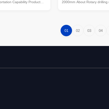
rtation Capability Product
2000mm About Rotary drilling ri
Introducing our APIE-certified
easy to operate and requires
ic Drilling Machine, designed
operating experience. 2. It has
drilling projects. This drilling
advantages of flexible maneuve
 advanced hydraulic
small tonnage. 3. Wide applica
.
high construction efficiency, ...
01
02
03
04