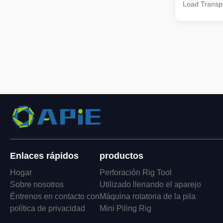
Load Transpo
Description: 
Full Hydraul
for deep hole 
rig combines
technology ..
Enlaces rápidos
productos
Hogar
Perforación Rig Tool
Sobre nosotros
Utilizado llenando el aparejo
Éntrenos en contacto con
Máquina rotatoria de la pila
política de privacidad
Mini Piling Rig