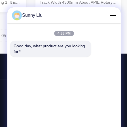
g 1. It is
Track Width 4300mm About APIE Rotary
 some
Drilling Rig: 1. The APIE Rotary drilling rig
 the
is designed with a user-friendly operation
Sunny Liu
rability,
process, ensuring simplicity and ease of
tion range,
use. 2. It holds both GB certification and
EU EN16228 ...
4:33 PM
05
Good day, what product are you looking 
for?
Línea Directa de Contacto
86--18921287030
Email
apie@apiepiling.com