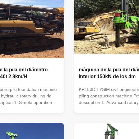
 la pila del diámetro
máquina de la pila del di
 40t 2.8km/H
interior 150kN de los 4m
bore pile foundation machine
KR150D TYSIM civil engineerin
ydraulic rotary drilling rig
piling construction machine Pr
ription 1. Simple operation
description 1. Advanced rotary
It has the advantages of
displacement output mechanis
uverability, small tonnage. 3.
Innovative drilling bucket dept
tion range, high construction
measurement system. 3. Priorit
stable performance. 4. Head
function. 4. Head adopt revers
5. Mast automatically adjust the