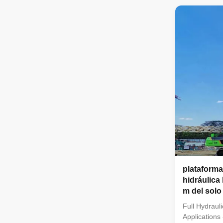
bearing to pr
and transpor
hydraulic pr
plataforma
hidráulica
m del solo
la máquina
Full Hydrauli
Applications 