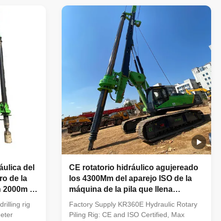
truction
perfectly to the power system and
signed to
hydraulic system. Engine The original
made in USA powerful Cummins ...
áulica del
CE rotatorio hidráulico agujereado
ro de la
los 4300Mm del aparejo ISO de la
ón 2000m m
máquina de la pila que llena
360kNm
illing rig
Factory Supply KR360E Hydraulic Rotary
eter
Piling Rig: CE and ISO Certified, Max