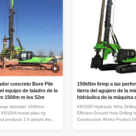
dor concreto Bore Pile
150kNm 6rmp a las perfo
del equipo de taladro de la
tierra del agujero de la m
Nm 1500m m los 52m
hidráulica de la máquina d
del diámetro interior 30r
g large diameter 1500mm
KR150D Hydraulic Mine Drillin
e KR150A bored piles rig
Efficient Ground Hole Drilling f
t products 1.It adopts the
Construction Works Product De
draulic retractable crawler
Introducing the KR150D Hydra
large diameter slewing
Drilling Rig, a reliable and effic