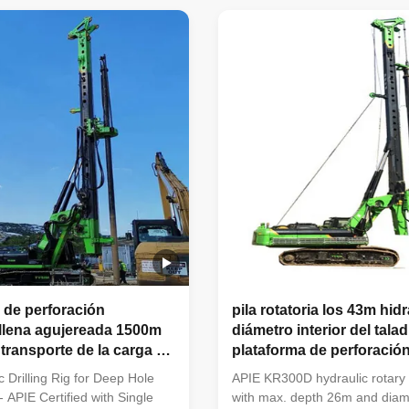
ovide extraordinary stability
for ground hole drilling in cons
t convenience. 2.With the
works. This advanced rig is de
essure system ...
deliver exceptional ...
 de perforación
pila rotatoria los 43m hidr
 llena agujereada 1500m
diámetro interior del talad
 transporte de la carga de
plataforma de perforaci
 de la pila de los 52m
de los 26m
c Drilling Rig for Deep Hole
APIE KR300D hydraulic rotary dr
- APIE Certified with Single
with max. depth 26m and diam