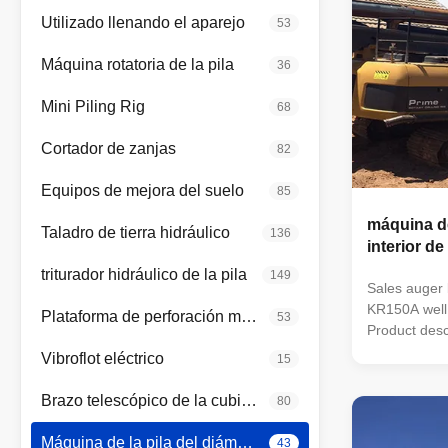
Utilizado llenando el aparejo
53
Máquina rotatoria de la pila
36
Mini Piling Rig
68
Cortador de zanjas
82
Equipos de mejora del suelo
85
máquina de
Taladro de tierra hidráulico
136
interior de
triturador hidráulico de la pila
149
Sales auger 
KR150A well h
Plataforma de perforación multifuncional
53
Product desc
process. 2. 
Vibroflot eléctrico
15
flexible mane
Wide applica
Brazo telescópico de la cubierta
80
efficiency, 
adopt ...
Máquina de la pila del diámetro interior
43