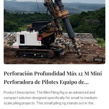
VIDEO
Perforación Profundidad Máx 12 M Mini
Perforadora de Pilotes Equipo de
Perforación Rotatoria Mini Máquina de
Product Description: The Mini Piling Rig is an advanced and
Hincado de Pilotes
compact solution designed specifically for small to medium-
scale piling projects. This small piling rig stands out in the
construction industry due to its remarkable combination of