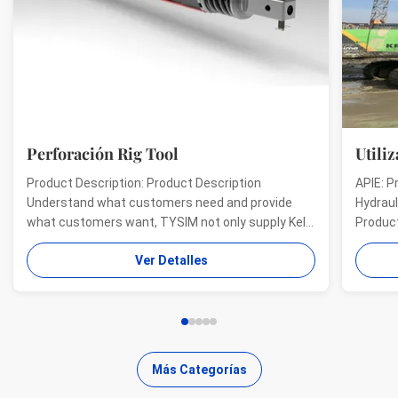
Perforación Rig Tool
Utili
Product Description: Product Description
APIE: P
Understand what customers need and provide
Hydraul
what customers want, TYSIM not only supply Kelly
Product
bars for drill rigs of world’s top brands, but also
offer a
Ver Detalles
provide one-stop solution for the world foundation
providi
construction users. While providing customized
needs o
quality products, ...
...
Más Categorías