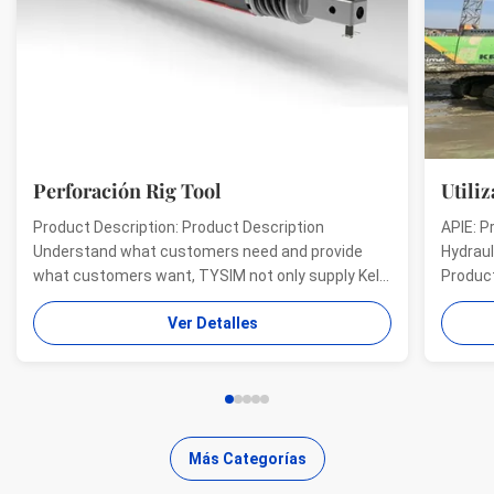
Perforación Rig Tool
Utiliz
Product Description: Product Description
APIE: Pr
Understand what customers need and provide
Hydrauli
what customers want, TYSIM not only supply Kelly
Product 
bars for drill rigs of world’s top brands, but also
offer a 
Ver Detalles
provide one-stop solution for the world foundation
providin
construction users. While providing customized
needs of
quality products, ...
...
Más Categorías