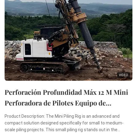
VIDEO
Perforación Profundidad Máx 12 M Mini
Perforadora de Pilotes Equipo de
Perforación Rotatoria Mini Máquina de
Product Description: The Mini Piling Rig is an advanced and
Hincado de Pilotes
compact solution designed specifically for small to medium-
scale piling projects. This small piling rig stands out in the
construction industry due to its remarkable combination of