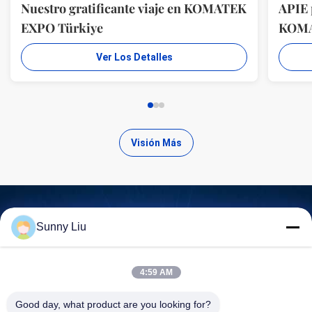
Nuestro gratificante viaje en KOMATEK
APIE 
EXPO Türkiye
KOM
Ver Los Detalles
Visión Más
Sunny Liu
Encuentra productos de alta
calidad
4:59 AM
Good day, what product are you looking for?