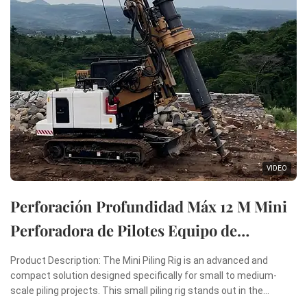
VIDEO
Perforación Profundidad Máx 12 M Mini
Perforadora de Pilotes Equipo de
Perforación Rotatoria Mini Máquina de
Product Description: The Mini Piling Rig is an advanced and
Hincado de Pilotes
compact solution designed specifically for small to medium-
scale piling projects. This small piling rig stands out in the
construction industry due to its remarkable combination of