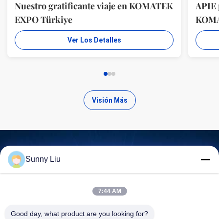
Nuestro gratificante viaje en KOMATEK
APIE 
EXPO Türkiye
KOM
Ver Los Detalles
Visión Más
Sunny Liu
Encuentra productos de alta
calidad
7:44 AM
Good day, what product are you looking for?