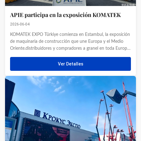
APIE participa en la exposición KOMATEK
2026-06-04
KOMATEK EXPO Türkiye comienza en Estambul, la exposición
de maquinaria de construcción que une Europa y el Medio
Oriente.distribuidores y compradores a granel en toda Europa,
Oriente Medio para el lanzamiento de nuevos equipos y
negociación de negocios. El equipo completo de APIE está en
Ver Detalles
el lugar ...