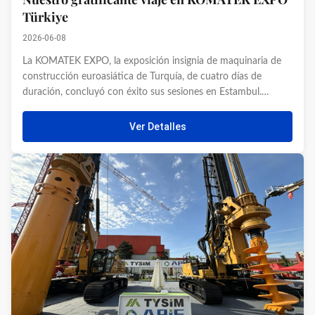
Türkiye
2026-06-08
La KOMATEK EXPO, la exposición insignia de maquinaria de
construcción euroasiática de Turquía, de cuatro días de
duración, concluyó con éxito sus sesiones en Estambul.
Reconocida como un centro comercial y técnico fundamental
que une Europa, Medio Oriente y Asia Central, esta gran
Ver Detalles
exposición atrajo ...