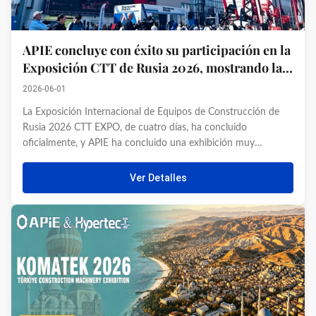
APIE concluye con éxito su participación en la
Exposición CTT de Rusia 2026, mostrando la
fuerza e innovación excepcionales de la marca
2026-06-01
La Exposición Internacional de Equipos de Construcción de
Rusia 2026 CTT EXPO, de cuatro días, ha concluido
oficialmente, y APIE ha concluido una exhibición muy
exitosa.APIE se unió a colegas mundiales para participar en
intercambios técnicos profundos y fomentar valiosas
Ver Detalles
colaboraciones empresariale...