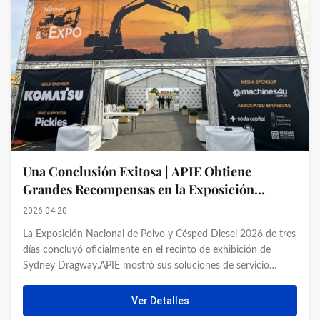
Una Conclusión Exitosa | APIE Obtiene
Grandes Recompensas en la Exposición
Nacional Diesel Dirt & Turf 2026
2026-04-20
La Exposición Nacional de Polvo y Césped Diesel 2026 de tres
días concluyó oficialmente en el recinto de exhibición de
Sydney Dragway.APIE mostró sus soluciones de servicio
integral para la industria de los pilares en el Booth Row B Left
3, participando en intercambios en profundidad y en el ...
Ver Detalles