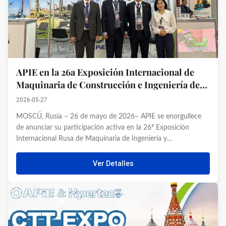
APIE en la 26a Exposición Internacional de
Maquinaria de Construcción e Ingeniería de
Rusia
2026-05-27
MOSCÚ, Rusia – 26 de mayo de 2026– APIE se enorgullece
de anunciar su participación activa en la 26ª Exposición
Internacional Rusa de Maquinaria de Ingeniería y
Construcción (CTT EXPO), que se celebra actualmente en
Moscú. El evento, que se celebrará del 26 al 29 de mayo, es la
Ver Detalles
exposición de ...